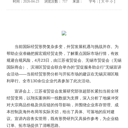
时间：
2026-04-23
浏览次数：
717
来源：
字号：[
大
中
小
]
当前国际经贸形势复杂多变，外贸发展机遇与挑战并存。为
帮助企业准确把握宏观经贸走势，了解重点国际市场行情，有效
规避合规风险，4月23日，由江苏省贸促会、无锡市贸促会（无锡
国际商会）、滨湖区贸促会联合举办的“贸促服务助企行”无锡宣讲
会活动——当前经贸形势分析与开拓市场的建议在无锡滨湖区顺
利举行。全市130余位企业代表参加了此次活动。
宣讲会上，江苏省贸促会发展研究部张超部长紧扣当前全球
经贸变局，以翔实案例和一线数据为支撑，深入分析了地缘冲突
对大宗商品价格及供应链的传导影响，并围绕企业库存管理、成
本控制及海外布局等实际关切，给出了具体、可落地的应对建
议。宣讲内容务实管用，既有形势研判又具操作参考，为企业稳
订单、拓市场提供了清晰思路。