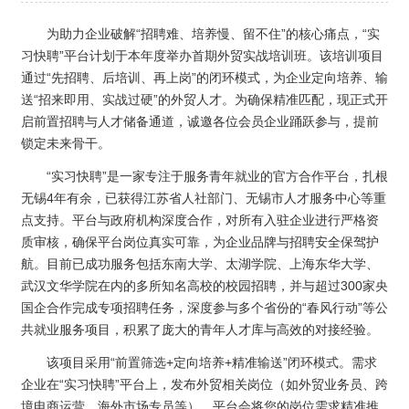
为助力企业破解“招聘难、培养慢、留不住”的核心痛点，“实
习快聘”平台计划于本年度举办首期外贸实战培训班。该培训项目
通过“先招聘、后培训、再上岗”的闭环模式，为企业定向培养、输
送“招来即用、实战过硬”的外贸人才。为确保精准匹配，现正式开
启前置招聘与人才储备通道，诚邀各位会员企业踊跃参与，提前
锁定未来骨干。
“实习快聘”是一家专注于服务青年就业的官方合作平台，扎根
无锡4年有余，已获得江苏省人社部门、无锡市人才服务中心等重
点支持。平台与政府机构深度合作，对所有入驻企业进行严格资
质审核，确保平台岗位真实可靠，为企业品牌与招聘安全保驾护
航。目前已成功服务包括东南大学、太湖学院、上海东华大学、
武汉文华学院在内的多所知名高校的校园招聘，并与超过300家央
国企合作完成专项招聘任务，深度参与多个省份的“春风行动”等公
共就业服务项目，积累了庞大的青年人才库与高效的对接经验。
该项目采用“前置筛选+定向培养+精准输送”闭环模式。需求
企业在“实习快聘”平台上，发布外贸相关岗位（如外贸业务员、跨
境电商运营、海外市场专员等）。平台会将您的岗位需求精准推