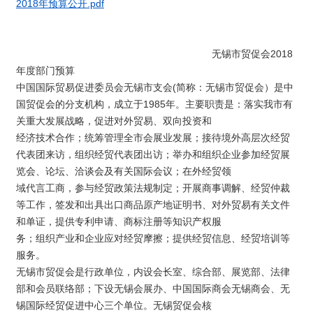
2018年预算公开.pdf
无锡市贸促会2018
年度部门预算
中国国际贸易促进委员会无锡市支会(简称：无锡市贸促会）是中
国贸促会的分支机构，成立于1985年。主要职责是：落实我市有
关重大发展战略，促进对外贸易、双向投资和
经济技术合作；统筹管理全市会展业发展；接待境外高层次经贸
代表团来访，组织经贸代表团出访；举办和组织企业参加经贸展
览会、论坛、洽谈会及有关国际会议；在外经贸领
域代言工商，参与经贸政策法规制定；开展商事调解、经贸仲裁
等工作，签发和出具出口商品原产地证明书、对外贸易有关文件
和单证，提供专利申请、商标注册等知识产权服
务；组织产业和企业应对经贸摩擦；提供经贸信息、经贸培训等
服务。
无锡市贸促会是行政单位，内设会长室、综合部、展览部、法律
部和会员联络部；下设无锡会展办、中国国际商会无锡商会、无
锡国际经贸促进中心三个单位。无锡贸促会核