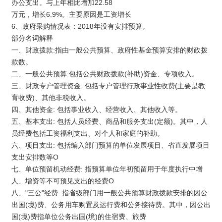
办公支出。与上年相比增加22.58
万元，增长6.9%。主要原因是工资增长
6、政府采购情况表：2018年没有安排预算。
部分名词解释
一、财政拨款:指由一般公共预算、政府性基金预算安排的财政拨
款数。
二、一般公共预算:包括公共财政拨款(补助)资金、专项收入。
三、财政专户管理资金: 包括专户管理行政事业性收费(主要是教
育收费)、其他非税收入。
四、其他资金: 包括事业收入、经营收入、其他收入等。
五、基本支出: 包括人员经费、商品和服务支出(定额)。其中，人
员经费包括工资福利支出、对个人和家庭的补助。
六、项目支出: 包括编入部门预算的单位发展项目、省直发展项目
支出安排数等O
七、单位预留机动经费: 指预算单位年初预留用于年度执行中增
人、增资等不可预见支出的经费O
八、"三公"经费: 指省级部门用一般公共预算财政拨款安排的因公
出国(境)费、公务用车购置及运行费和公务接待费。其中，因公出
国(境)费指单位公务出国(境)的住宿费、旅费