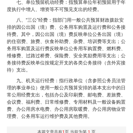
七、单位预留机动经费：指预算单位年初预留用于年
度执行中增人、增资等不可预见支出的经费。
八、“三公”经费：指部门用一般公共预算财政拨款安
排的因公出国（境）费、公务用车购置及运行费和公务接
待费。其中，因公出国（境）费反映单位公务出国（境）
的住宿费、旅费、伙食补助费、杂费、培训费等支出；公
务用车购置及运行费反映单位公务用车购置费、燃料费、
维修费、过路过桥费、保险费、安全奖励费用等支出；公
务接待费反映单位按规定开支的各类公务接待（含外宾接
待）支出。
九、机关运行经费：指行政单位（含参照公务员法管
理的事业单位）使用一般公共预算安排的基本支出中的日
常公用经费支出，包括办公及印刷费、邮电费、差旅费、
会议费、福利费、日常维修费、专用材料及一般设备购置
费、办公用房水电费、办公用房取暖费、办公用房物业管
理费、公务用车运行维护费及其他费用。
本篇文章共有
1
页 当前为第
1
页