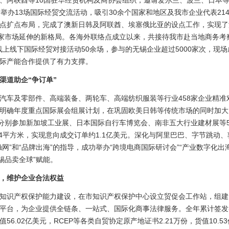
、阿联酋等10国驻华经贸机构及商协会组织，邀请爱尔兰、波兰、日本等
举办13场国际经贸交流活动，吸引30余个国家和地区及我市企业代表21
点扩点布局，完成了澳新日韩及阿联酋、埃塞俄比亚的设点工作，实现了海
国家市场延伸的新格局。各海外联络点成立以来，共接待我市赴当地商务考
办线上线下国际经贸对接活动50余场，参与的无锡企业超过5000家次，现场
际产能合作提供了有力支撑。
道助企“争订单”
及零部件、高端装备、两轮车、高端纺织服装等行业458家企业精准对
明确年度重点国际展会组展计划，在巩固欧美日韩等传统市场的同时加大
业分别参加新加坡工业展、日本国际自行车博览会、南非五大行业建材展等
24平方米，实现意向成交订单约1.1亿美元。深化与阿里巴巴、字节跳动
”和“品牌出海”的指导，成功举办“跨境电商国际研讨会”“产业数字化出海暨
锡品卖全球”赋能。
，维护企业合法权益
识产权保护能力建设，在市知识产权保护中心设立贸促会工作站，组建
平台，为企业提供全链条、一站式、国际化商事法律服务。全年累计签发各
值56.02亿美元，RCEP等各类自贸协定原产地证书2.21万份，货值10.