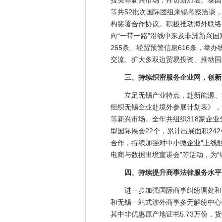
拉美等新兴市场，拜访新加坡、泰国
等共52批次国际团组来锡考察洽谈，
构签署合作协议。积极推动海外联络
向“一带一路”沿线中东及非洲新兴
265条、经贸预警信息616条，举
交流、扩大多双边贸易投资、推动国
三、持续织密服务企业网，创新渠
立足无锡产业特点，赴新能源、汽车
组织无锡企业赴境外参展计划表》，
等新兴市场。全年共组织318家企
型国际展会22个，累计出展面积24
合作，持续加强对中小微企业“上线触网
电商与数据出境宣讲会”等活动，为“
四、持续提升商事法律服务水平
进一步加强国际商事纠纷调处和知
和无锡一站式涉外商事多元解纷中心
其中非优惠原产地证书5.73万份，货