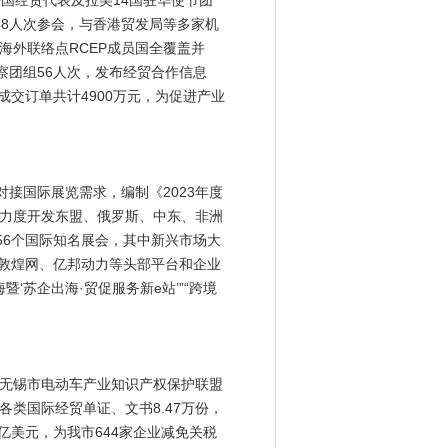
国经贸代表及拉美14国驻华使节团
48人次参会，与香港贸发局等多家机
外联络点RCEP成员国全覆盖并
察团组56人次，发布经贸合作信息
成交订单共计4900万元，为促进产业
接国际展览需求，编制《2023年度
力度开发东盟、俄罗斯、中东、非洲
56个国际知名展会，其中新兴市场大
、敦煌网、亿邦动力等头部平台和企业
‘苏企出海·贸促服务新e站’”“跨境
无锡市电动车产业知识产权保护联盟
类国际经贸单证、文书8.47万份，
53亿美元，为我市644家企业减免关税