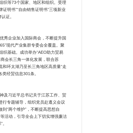
权组织等73个国家、地区和组织。受理
牌证明书”“自由销售证明书”三项新业
牌认证。
优秀企业加入国际商会，不断提升国
65”现代产业集群专委会全覆盖。聚
组织基础。成功举办“AEO助力贸易
国际商会长三角一体化发展，联合苏
流和环太湖乃至长三角地区高质量“走
各类经贸信息301条。
神及习近平总书记关于江苏工作、贸
进行专题辅导，组织党员赴遵义会议
到“两个维护”，不断提高思想自
会等活动，引导全会上下切实增强廉洁
”。