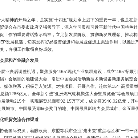
时间：
2024-01-30
浏览次数：
3670
来源：
字号：[
大
中
小
]
大精神的开局之年，是实施“十四五”规划承上启下的重要一年，也是在
贸促会在市委市政府坚强领导下，深入学习贯彻习近平新时代中国特色社
促工作的重要讲话指示精神，立足新发展阶段、贯彻新发展理念、推动构
RCEP发展机遇，切实发挥贸易投资促进和会展业促进主渠道作用，以推进
研究，各项工作取得良好成效。
进会展和产业融合发展
业疫后调整机遇，聚焦服务“465”现代产业集群建设，成立“465”招
锡）会展目的地建设大会、引进中国会展活动新技术新设备新服务展览会
、媒体联系，积极导入资源、对接项目、开展合作。连续第15年高质量
额1286亿元。全年新引进“亚洲燃气轮机聚焦大会暨展览会”等会展项目16
活动215个，实现展览总面积92.15万平米，成交额3946.02亿元，其中
争力会展城市、中国最受青睐会奖目的地、中国最具影响力会展城市、金五星
化经贸交流合作渠道
国际资源，着眼欧美、东盟等我市企业“走出去”重点地区和“一带一路