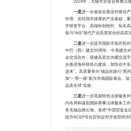
2024年，无锡市贸促会将重点
一是
进一步激发会展业对推动产
作用，依托我市雄厚的产业基础，重
学研发平台、高端科创组织、知名高
批与“465”现代产业高度契合的高
二是
进一步提升国际市场开拓对
中巴（西）建交50周年、中美建交
会交流合作，搭建高层次沟通交流平
步推进海外联络点建设，加快在中东
进来”。高质量举办“锡品丝路行”
加“一带一路”新兴市场国际展会。加
品卖全球”实效。
三是
进一步巩固特色法律服务对
内布局和谋划国际商事法律服务工作。
务无锡品牌出海。发挥“中国贸促会自
提升RCEP等自贸协定对开放型经济