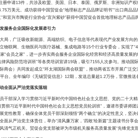
商标注册申请13件，共涉及欧盟、美国、日本、泰国、俄罗斯、非洲知识产
4.75万美元。成功获得中国贸促会“地理标志产品品牌证明书”“出口商品品
红”和宜兴市陶瓷行业协会“宜兴紫砂”获得中国贸促会首批地理标志产品品
发服务企业国际化发展牵引力
局，广泛吸收新能源、高端纺织、电子信息等代表现代产业发展方向的
立物联网、生物医药与医疗器械、集成电路等15个行业专委会，实现了“4
家“会员之家”，进一步夯实商会服务企业国际化经营和经济高质量发展的
及法律风险防范培训班”等各类培训宣讲19场，吸引7155人次参与。推动
际商会）共同发起成立“环太湖国际商会联盟”，推动两省五市开展广泛交
大平台。全年编印《无锡贸促信息》12期，发送总量超1.2万份，官微推送
动全面从严治党落实落细
干部深入学习贯彻习近平新时代中国特色社会主义思想、党的二十大精
习贯彻习近平新时代中国特色社会主义思想党员轮训班”，邀请市委讲师团
展党性教育，确保全体党员干部深刻领悟“两个确立”的决定性意义，坚决做
全面从严治党主体责任，举办“清风廉万家，‘四敢’绘新篇”主题读书分享
风清气正机关。贸促会党支部被评为市级机关服务高质量发展“先锋党支部