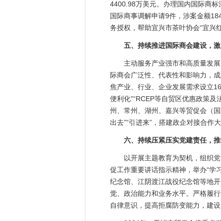
4400.98万美元。办理国内国际
国际商事调解申请9件，涉案金额18
务授权，帮助宜兴市茶叶协会“宜兴
五、持续推进国际商会建设，激
主动服务产业强市和高质量发展大
际商会广泛性、代表性和影响力，成
焦产业、行业、企业发展需求设立16
便利化”“RCEP等自贸区优惠政策
州、常州、湖州、嘉兴等贸促会（国
出去”“引进来”，搭建政企对接合作
六、持续压紧压实党建责任，推
以开展主题教育为契机，组织党员
促工作重要讲话指示精神，举办“学
纪念馆、江阴渡江战役纪念馆等地开
觉、政治能力和业务水平。严格履行
自律意识，提高拒腐防变能力，建设