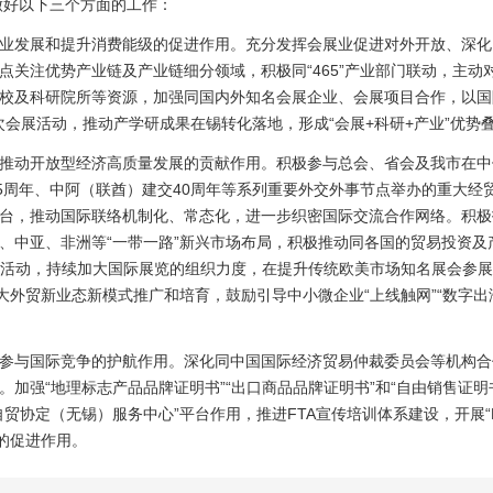
做好以下三个方面的工作：
业发展和提升消费能级的促进作用。充分发挥会展业促进对外开放、深化
点关注优势产业链及产业链细分领域，积极同“465”产业部门联动，主动
校及科研院所等资源，加强同国内外知名会展企业、会展项目合作，以国
层次会展活动，推动产学研成果在锡转化落地，形成“会展+科研+产业”优
推动开放型经济高质量发展的贡献作用。积极参与总会、省会及我市在中俄
45周年、中阿（联酋）建交40周年等系列重要外交外事节点举办的重大经
台，推动国际联络机制化、常态化，进一步织密国际交流合作网络。积极拓
、中亚、非洲等“一带一路”新兴市场布局，积极推动同各国的贸易投资及产
系列活动，持续加大国际展览的组织力度，在提升传统欧美市场知名展会参
大外贸新业态新模式推广和培育，鼓励引导中小微企业“上线触网”“数字出
参与国际竞争的护航作用。深化同中国国际经济贸易仲裁委员会等机构合作
加强“地理标志产品品牌证明书”“出口商品品牌证明书”和“自由销售证
贸协定（无锡）服务中心”平台作用，推进FTA宣传培训体系建设，开展“
的促进作用。