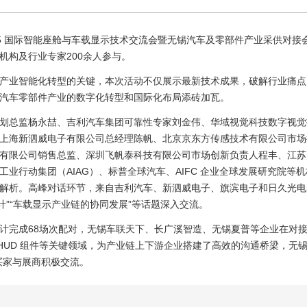
025 国际智能座舱与车载显示技术交流会暨无锡汽车及零部件产业采供对
机构及行业专家200余人参与。
业智能化转型的关键，本次活动不仅展示最新技术成果，破解行业痛点
汽车零部件产业的数字化转型和国际化布局添砖加瓦。
总监杨永喆、吉利汽车集团可靠性专家刘金伟、华域视觉科技数字视觉
上海新泗威电子有限公司总经理陈帆、北京京东方传感技术有限公司市场
有限公司销售总监、深圳飞帆泰科技有限公司市场创新负责人程丰、江苏
业行动集团（AIAG）、标普全球汽车、AIFC 企业全球发展研究院等机
解析。高峰对话环节，来自吉利汽车、新泗威电子、旗滨电子和日久光电
计”“车载显示产业链的协同发展”等话题深入交流。
完成68场次配对，无锡车联天下、长广溪智造、无锡夏普等企业在对接
-HUD 组件等关键领域，为产业链上下游企业搭建了高效的沟通桥梁，无
买家与展商积极交流。