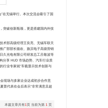
接会”在无锡举行。本次交流会吸引了国
，突破创新瓶颈，更是搭建国内外技
技术部高级经理王良亮、无锡车联天
推广部部长骆欢、旗滨电子高级营销
日久光电有限公司研发总工吕敬波等
构分享 HUD 市场趋势、汽车行业质
的行业专家就“车载显示技术创新与
会现场与多家企业达成初步合作意
锡夏普代表在会后表示“非常满意且超
本篇文章共有
1
页 当前为第
1
页