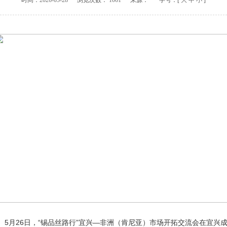
时间：
2026-05-28
浏览次数：
1061
来源：
字号：[
大
中
小
]
5月26日，“锡品丝路行”宜兴—非洲（肯尼亚）市场开拓交流会在宜兴成