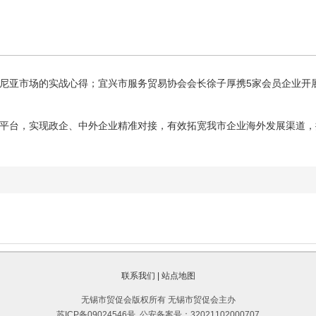
亚市场的实战心得；宜兴市服务贸易协会会长徐子厚携5家会员企业开展
台，实现政企、中外企业精准对接，有效拓宽我市企业海外发展渠道，
联系我们
|
站点地图
无锡市贸促会版权所有 无锡市贸促会主办
苏ICP备09024546号
公安备案号：32021102000707