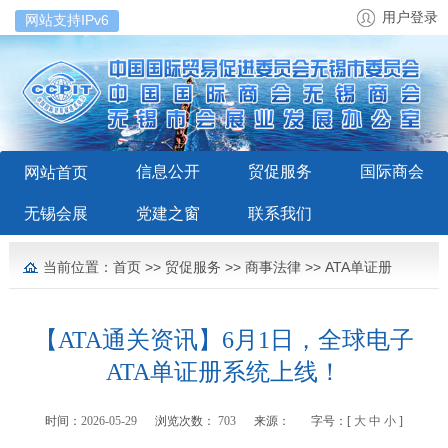
用户登录
网站支持IPv6
信息公开
贸促服务
国际商会
网站首页
无锡会展
党建之窗
联系我们
当前位置：
首页
>>
贸促服务
>>
商事法律
>>
ATA单证册
【ATA通关资讯】6月1日，全球电子
ATA单证册系统上线！
时间：
2026-05-29
浏览次数：
703
来源：
字号：[
大
中
小
]